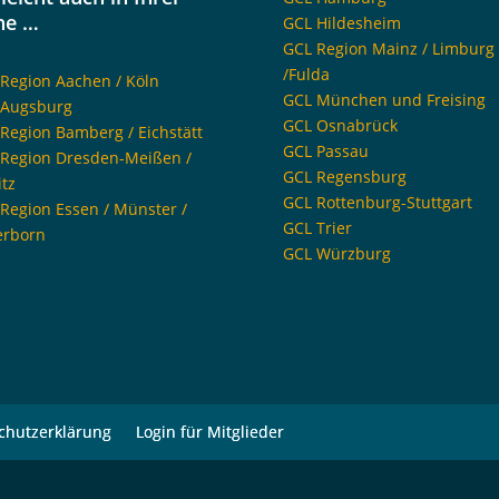
he …
GCL Hildesheim
GCL Region Mainz / Limburg
/Fulda
Region Aachen / Köln
GCL München und Freising
 Augsburg
GCL Osnabrück
Region Bamberg / Eichstätt
GCL Passau
Region Dresden-Meißen /
GCL Regensburg
itz
GCL Rottenburg-Stuttgart
Region Essen / Münster /
GCL Trier
erborn
GCL Würzburg
chutzerklärung
Login für Mitglieder