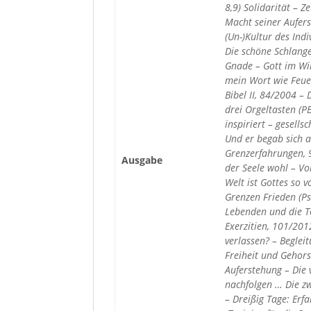
8,9) Solidarität – 
Macht seiner Aufers
(Un-)Kultur des Ind
Die schöne Schlange
Gnade – Gott im Wir
mein Wort wie Feuer
Bibel II, 84/2004 –
drei Orgeltasten (P
inspiriert – gesells
Und er begab sich a
Grenzerfahrungen, 9
Ausgabe
der Seele wohl – Vo
Welt ist Gottes so v
Grenzen Frieden (Ps
Lebenden und die To
Exerzitien, 101/20
verlassen? – Beglei
Freiheit und Gehors
Auferstehung – Die 
nachfolgen … Die zw
– Dreißig Tage: Erf