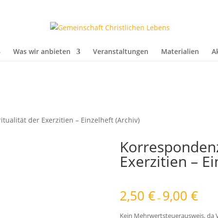
Was wir anbieten
Veranstaltungen
Materialien
A
ualität der Exerzitien – Einzelheft (Archiv)
Korrespondenz 
Exerzitien – Ei
2,50
€
9,00
€
–
Kein Mehrwertsteuerausweis, da V