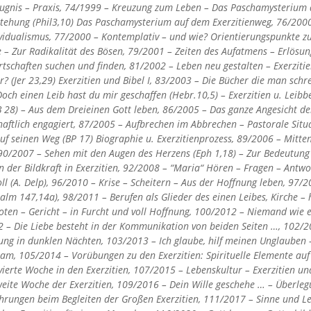
Zeugnis – Praxis, 74/1999 – Kreuzung zum Leben – Das Paschamysterium 
tehung (Phil3,10) Das Paschamysterium auf dem Exerzitienweg, 76/2000 –
ividualismus, 77/2000 – Kontemplativ – und wie? Orientierungspunkte 
 – Zur Radikalität des Bösen, 79/2001 – Zeiten des Aufatmens – Erlösun
tschaften suchen und finden, 81/2002 – Leben neu gestalten – Exerzitien
? (Jer 23,29) Exerzitien und Bibel I, 83/2003 – Die Bücher die man schre
 Doch einen Leib hast du mir geschaffen (Hebr.10,5) – Exerzitien u. Leib
B 28) – Aus dem Dreieinen Gott leben, 86/2005 – Das ganze Angesicht de
chaftlich engagiert, 87/2005 – Aufbrechen im Abbrechen – Pastorale Situa
uf seinen Weg (BP 17) Biographie u. Exerzitienprozess, 89/2006 – Mitt
0/2007 – Sehen mit den Augen des Herzens (Eph 1,18) – Zur Bedeutung v
n der Bildkraft in Exerzitien, 92/2008 – “Maria“ Hören – Fragen – Antw
oll (A. Delp), 96/2010 – Krise – Scheitern – Aus der Hoffnung leben, 97/
alm 147,14a), 98/2011 – Berufen als Glieder des einen Leibes, Kirche – h
ten – Gericht – in Furcht und voll Hoffnung, 100/2012 – Niemand wie er
12 – Die Liebe besteht in der Kommunikation von beiden Seiten …, 102/
tung in dunklen Nächten, 103/2013 – Ich glaube, hilf meinen Unglauben 
am, 105/2014 – Vorübungen zu den Exerzitien: Spirituelle Elemente auf
vierte Woche in den Exerzitien, 107/2015 – Lebenskultur – Exerzitien un
eite Woche der Exerzitien, 109/2016 – Dein Wille geschehe … – Überleg
ahrungen beim Begleiten der Großen Exerzitien, 111/2017 – Sinne und Lei