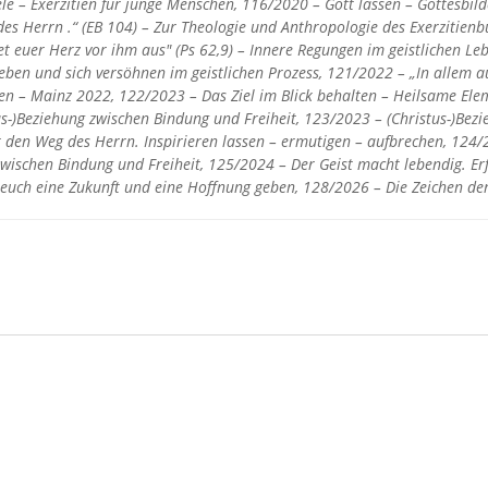
eele – Exerzitien für junge Menschen, 116/2020 – Gott lassen – Gottesbi
des Herrn .“ (EB 104) – Zur Theologie und Anthropologie des Exerzitien
et euer Herz vor ihm aus" (Ps 62,9) – Innere Regungen im geistlichen 
eben und sich versöhnen im geistlichen Prozess, 121/2022 – „In allem 
en – Mainz 2022, 122/2023 – Das Ziel im Blick behalten – Heilsame Ele
s-)Beziehung zwischen Bindung und Freiheit, 123/2023 – (Christus-)Bezi
 den Weg des Herrn. Inspirieren lassen – ermutigen – aufbrechen, 124/
wischen Bindung und Freiheit, 125/2024 – Der Geist macht lebendig. E
 euch eine Zukunft und eine Hoffnung geben, 128/2026 – Die Zeichen der