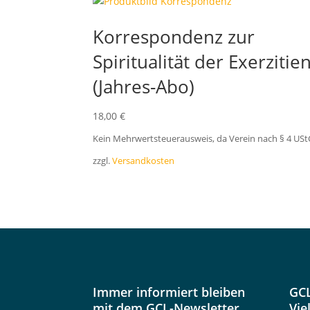
Korrespondenz zur
Spiritualität der Exerzitie
(Jahres-Abo)
18,00
€
Kein Mehrwertsteuerausweis, da Verein nach § 4 USt
zzgl.
Versandkosten
Immer informiert bleiben
GCL
mit dem GCL-Newsletter
Vie