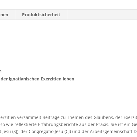
(Archiv)
Menge
onen
Produktsicherheit
n
 der ignatianischen Exerzitien leben
Exerzitien versammelt Beiträge zu Themen des Glaubens, der Exerzi
so wie reflektierte Erfahrungsberichte aus der Praxis. Sie ist ein
t Jesu (SJ), der Congregatio Jesu (CJ) und der Arbeitsgemeinschaft