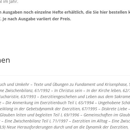
l im Jahr.
 Ausgaben noch einzelne Hefte erhältlich, die Sie hier bestellen k
Je nach Ausgabe variiert der Preis.
nen
uch und Umkehr – Texte und Übungen zu Fundament und Krisenphase, 5
eine Zwischenbilanz, 61/1992 – In Christus sein – In der Kirche leben, 6
Eucharistie, 63/1993 – Exerzitiengeschehen und Leben aus dem Sakrame
 – Die Anmerkung im Exerzitienbuch Teil I, 65/1994 – Ungehobene Schät
reiklang in der Gebetsdynamik der Exerzitien, 67/1995 – Diskrete Liebe 
lauben leiten und begleiten Teil I, 69/1996 – Gemeinschaften im Glauben
 – Eine Zwischenbilanz Teil I, 71/1997 – Exerzitien im Alltag – Eine Zwisc
8,9) Neue Herausforderungen durch und an die Dynamik der Exerzitien, 