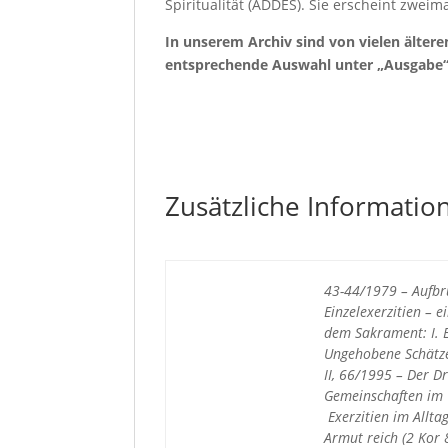
Spiritualität (ADDES). Sie erscheint zweima
In unserem Archiv sind von vielen älteren
entsprechende Auswahl unter „Ausgabe“. 
Zusätzliche Informatio
43-44/1979 – Aufbr
Einzelexerzitien – 
dem Sakrament: I. 
Ungehobene Schätze
II, 66/1995 – Der D
Gemeinschaften im G
Exerzitien im Alltag
Armut reich (2 Kor 