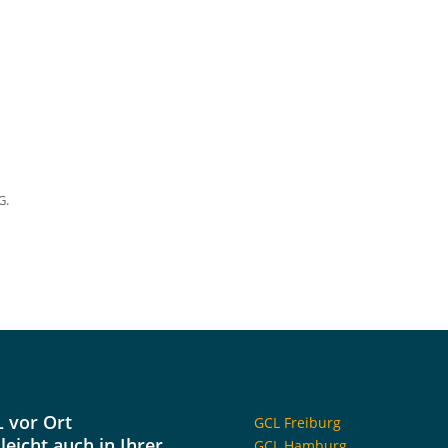
n
G.
 vor Ort
GCL Freiburg
lleicht auch in Ihrer
GCL Hamburg