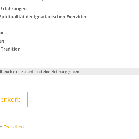
 Erfahrungen
piritualität der ignatianischen Exerzitien
en
nen
 Tradition
renkorb
e:
Exerzitien