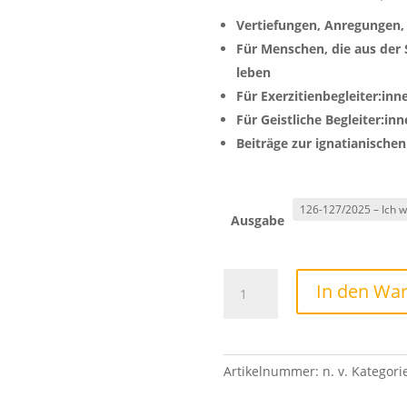
Vertiefungen, Anregungen,
Für Menschen, die aus der S
leben
Für Exerzitienbegleiter:inn
Für Geistliche Begleiter:in
Beiträge zur ignatianischen
Ausgabe
Korrespondenz
In den Wa
zur
Spiritualität
der
Exerzitien
Artikelnummer:
n. v.
Kategori
–
Einzelheft