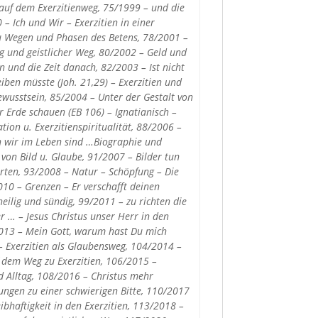
auf dem Exerzitienweg, 75/1999 – und die
 Ich und Wir – Exerzitien in einer
zu Wegen und Phasen des Betens, 78/2001 –
g und geistlicher Weg, 80/2002 – Geld und
 und die Zeit danach, 82/2003 – Ist nicht
iben müsste (Joh. 21,29) – Exerzitien und
bewusstsein, 85/2004 – Unter der Gestalt von
r Erde schauen (EB 106) – Ignatianisch –
tion u. Exerzitienspiritualität, 88/2006 –
en wir im Leben sind …Biographie und
on Bild u. Glaube, 91/2007 – Bilder tun
orten, 93/2008 – Natur – Schöpfung – Die
2010 – Grenzen – Er verschafft deinen
eilig und sündig, 99/2011 – zu richten die
 … – Jesus Christus unser Herr in den
2013 – Mein Gott, warum hast Du mich
– Exerzitien als Glaubensweg, 104/2014 –
 dem Weg zu Exerzitien, 106/2015 –
d Alltag, 108/2016 – Christus mehr
ungen zu einer schwierigen Bitte, 110/2017
bhaftigkeit in den Exerzitien, 113/2018 –