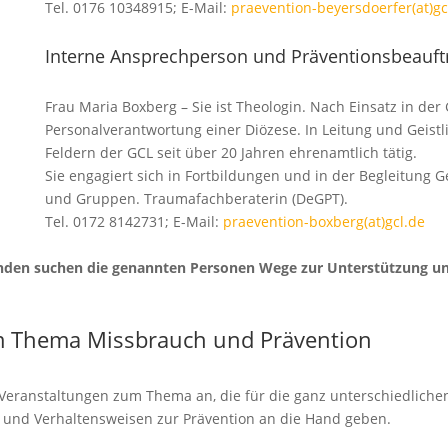
Tel. 0176 10348915; E-Mail:
praevention-beyersdoerfer(at)gc
Interne Ansprechperson und Präventionsbeauft
Frau Maria Boxberg – Sie ist Theologin. Nach Einsatz in der
Personalverantwortung einer Diözese. In Leitung und Geistli
Feldern der GCL seit über 20 Jahren ehrenamtlich tätig.
Sie engagiert sich in Fortbildungen und in der Begleitung G
und Gruppen. Traumafachberaterin (DeGPT).
Tel. 0172 8142731; E-Mail:
praevention-boxberg(at)gcl.de
den suchen die genannten Personen Wege zur Unterstützung un
m Thema Missbrauch und Prävention
 Veranstaltungen zum Thema an, die für die ganz unterschiedlic
e und Verhaltensweisen zur Prävention an die Hand geben.