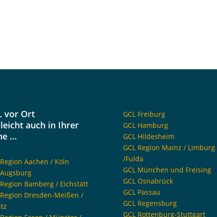
 vor Ort
GCL Freiburg
lleicht auch in Ihrer
GCL Hamburg
he …
GCL Hildesheim
GCL Region Mainz / Limburg
/Fulda
Region Aachen / Köln
GCL München und Freising
 Augsburg
GCL Osnabrück
Region Bamberg / Eichstätt
GCL Passau
Region Dresden-Meißen /
GCL Regensburg
itz
GCL Rottenburg-Stuttgart