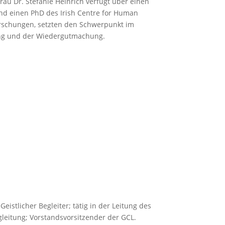
au Dr. Stefanie Heinrich verfügt über einen
und einen PhD des Irish Centre for Human
dforschungen, setzten den Schwerpunkt im
dung und der Wiedergutmachung.
Geistlicher Begleiter; tätig in der Leitung des
gleitung; Vorstandsvorsitzender der GCL.