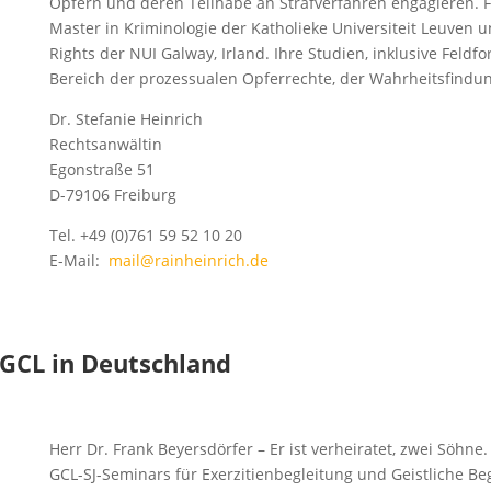
Opfern und deren Teilhabe an Strafverfahren engagieren. Fr
Master in Kriminologie der Katholieke Universiteit Leuven 
Rights der NUI Galway, Irland. Ihre Studien, inklusive Fel
Bereich der prozessualen Opferrechte, der Wahrheitsfin
Dr. Stefanie Heinrich
Rechtsanwältin
Egonstraße 51
D-79106 Freiburg
Tel. +49 (0)761 59 52 10 20
E-Mail:
mail@rainheinrich.de
 GCL in Deutschland
Herr Dr. Frank Beyersdörfer – Er ist verheiratet, zwei Söhne. 
GCL-SJ-Seminars für Exerzitienbegleitung und Geistliche Be