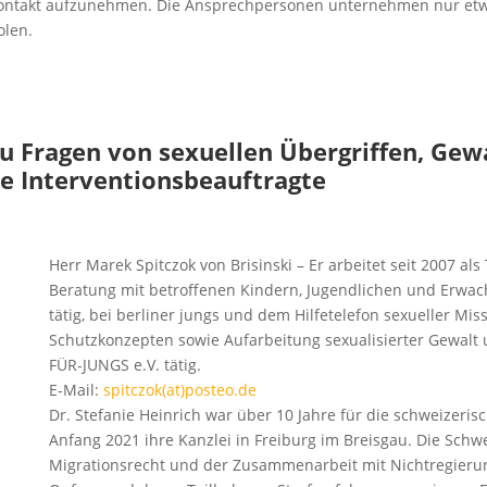
ontakt aufzunehmen. Die Ansprechpersonen unternehmen nur etwas
olen.
u Fragen von sexuellen Übergriffen, Ge
ie Interventionsbeauftragte
Herr Marek Spitczok von Brisinski – Er arbeitet seit 2007 a
Beratung mit betroffenen Kindern, Jugendlichen und Erwach
tätig, bei berliner jungs und dem Hilfetelefon sexueller Mis
Schutzkonzepten sowie Aufarbeitung sexualisierter Gewalt 
FÜR-JUNGS e.V. tätig.
E-Mail:
spitczok(at)posteo.de
Dr. Stefanie Heinrich war über 10 Jahre für die schweizeri
Anfang 2021 ihre Kanzlei in Freiburg im Breisgau. Die Schwe
Migrationsrecht und der Zusammenarbeit mit Nichtregierung