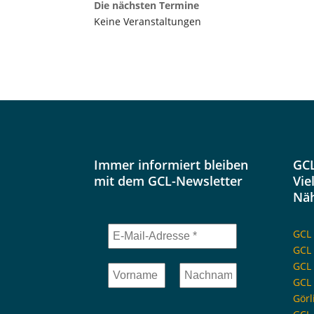
Die nächsten Termine
Keine Veranstaltungen
Immer informiert bleiben
GCL
mit dem GCL-Newsletter
Vie
Nä
GCL 
GCL
GCL 
GCL 
Görl