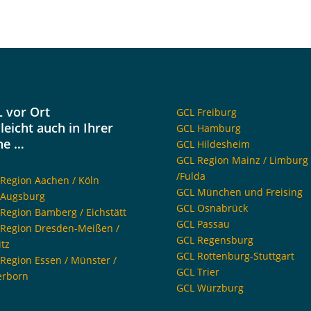
 vor Ort
GCL Freiburg
lleicht auch in Ihrer
GCL Hamburg
he …
GCL Hildesheim
GCL Region Mainz / Limburg
/Fulda
Region Aachen / Köln
GCL München und Freising
 Augsburg
GCL Osnabrück
Region Bamberg / Eichstätt
GCL Passau
Region Dresden-Meißen /
GCL Regensburg
itz
GCL Rottenburg-Stuttgart
Region Essen / Münster /
GCL Trier
erborn
GCL Würzburg