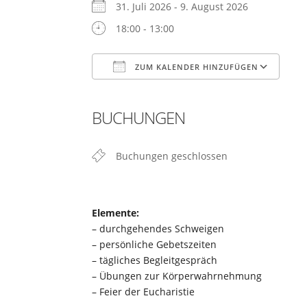
31. Juli 2026 - 9. August 2026
18:00 - 13:00
ZUM KALENDER HINZUFÜGEN
ICS herunterladen
Google Kalender
iCalendar
Office 365
Outlook Live
BUCHUNGEN
Buchungen geschlossen
Elemente:
– durchgehendes Schweigen
– persönliche Gebetszeiten
– tägliches Begleitgespräch
– Übungen zur Körperwahrnehmung
– Feier der Eucharistie