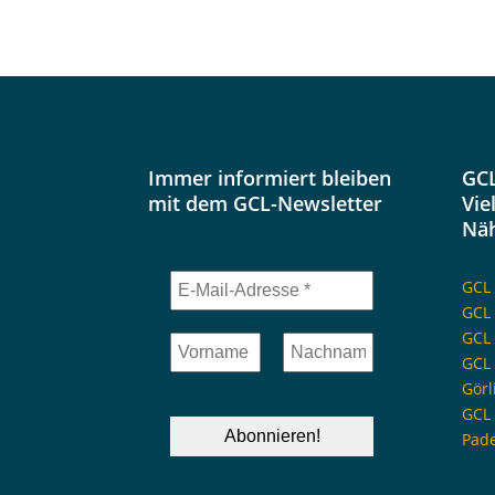
Immer informiert bleiben
GCL
mit dem GCL-Newsletter
Vie
Nä
GCL 
GCL
GCL 
GCL 
Görl
GCL 
Pad