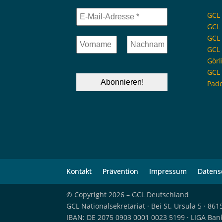
GCL 
GCL
GCL 
GCL 
Görl
GCL 
Pad
Kontakt
Prävention
Impressum
Datens
© Copyright 2026 – GCL Deutschland
GCL Nationalsekretariat · Bei St. Ursula 5 · 8
IBAN: DE 2075 0903 0001 0023 5199 · LIGA Ba