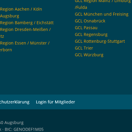
GCL Region Mainz / Limburg
/Fulda
Region Aachen / Köln
GCL München und Freising
 Augsburg
GCL Osnabrück
Region Bamberg / Eichstätt
GCL Passau
Region Dresden-Meißen /
GCL Regensburg
itz
GCL Rottenburg-Stuttgart
Region Essen / Münster /
GCL Trier
erborn
GCL Würzburg
chutzerklärung
Login für Mitglieder
6150 Augsburg
nk · BIC: GENODEF1M05