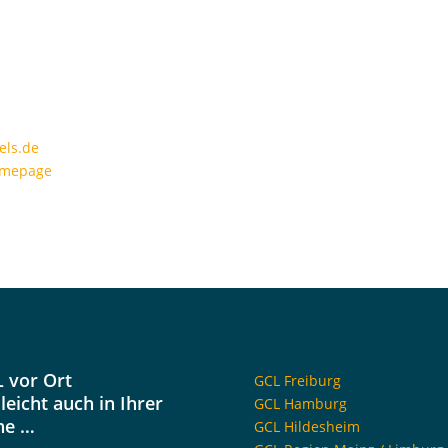
els.de
mepage
 vor Ort
GCL Freiburg
lleicht auch in Ihrer
GCL Hamburg
he …
GCL Hildesheim