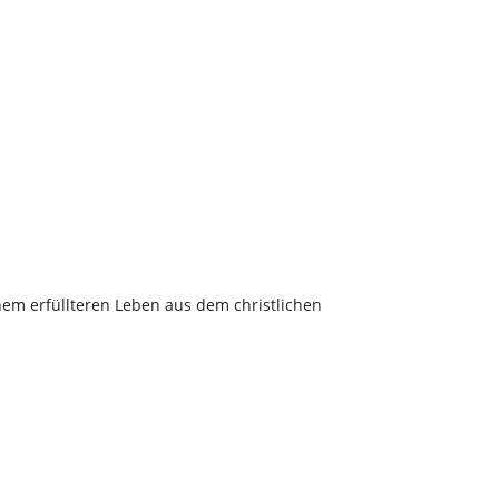
Office 365
Outlook Live
inem erfüllteren Leben aus dem christlichen