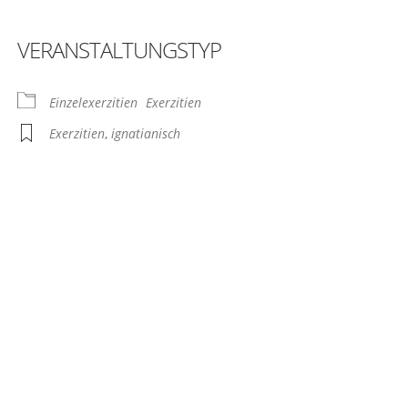
VERANSTALTUNGSTYP
ogle Kalender
iCalendar
Einzelexerzitien
Exerzitien
Exerzitien
,
ignatianisch