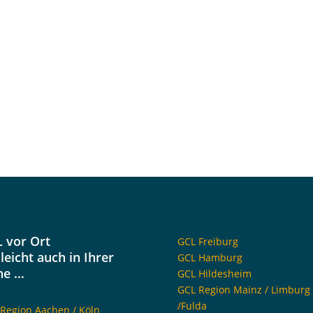
 vor Ort
GCL Freiburg
lleicht auch in Ihrer
GCL Hamburg
he …
GCL Hildesheim
GCL Region Mainz / Limburg
/Fulda
Region Aachen / Köln