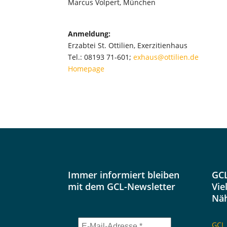
Marcus Volpert, München
Anmeldung:
Erzabtei St. Ottilien, Exerzitienhaus
Tel.: 08193 71-601;
exhaus@ottilien.de
Homepage
Immer informiert bleiben
GCL
mit dem GCL-Newsletter
Vie
Nä
GCL 